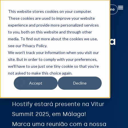
Reserva demo
This website stores cookies on your computer.
These cookies are used to improve your website
experience and provide more personalized services
to you, both on this website and through other
Conhece a equipa
media. To find out more about the cookies we use,
see our Privacy Policy.
da Hostify na
We won't track your information when you visit our
site. But in order to comply with your preferences,
Vitur Summit
we'll have to use just one tiny cookie so that you're
not asked to make this choice again.
2025
Accept
Decline
Temos o prazer de anunciar que a
Hostify estará presente na Vitur
Summit 2025, em Málaga!
Marca uma reunião com a nossa