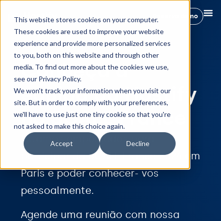
Reserva demo
This website stores cookies on your computer.
These cookies are used to improve your website
experience and provide more personalized services
to you, both on this website and through other
Conheça a
media. To find out more about the cookies we use,
see our Privacy Policy.
equipa da Hostify
We won't track your information when you visit our
site. But in order to comply with your preferences,
na SCALE France
we'll have to use just one tiny cookie so that you're
not asked to make this choice again.
Estamos empolgados para
Accept
Decline
participar da SCALE France 2024 em
Paris e poder conhecer- vos
pessoalmente.
Agende uma reunião com nossa