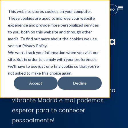
Reserva demo
This website stores cookies on your computer.
These cookies are used to improve your website
experience and provide more personalized services
to you, both on this website and through other
Conhece a equipa
media. To find out more about the cookies we use,
see our Privacy Policy.
Hostify na SCALE
We won't track your information when you visit our
site. But in order to comply with your preferences,
España 2025!
we'll have to use just one tiny cookie so that you're
not asked to make this choice again.
Estamos entusiasmados por
Accept
Decline
participar na
SCALE España 2025
na
vibrante Madrid e mal podemos
esperar para te conhecer
pessoalmente!