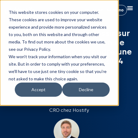
Réservez une démo
This website stores cookies on your computer.
These cookies are used to improve your website
experience and provide more personalized services
Webinar: Comment réussir sur
to you, both on this website and through other
le marché de la location de
media. To find out more about the cookies we use,
see our Privacy Policy.
vacances de luxe : prendre une
We won't track your information when you visit our
longueur d'avance en 2024
site. But in order to comply with your preferences,
Intervenants:
we'll have to use just one tiny cookie so that you're
not asked to make this choice again.
Accept
Decline
Joan Cortes
CRO chez Hostify