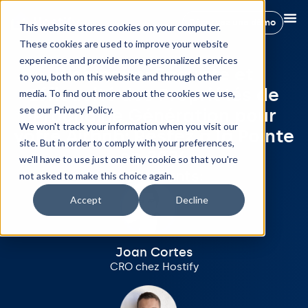
Réservez une démo
This website stores cookies on your computer.
These cookies are used to improve your website
experience and provide more personalized services
Webinaire: Sécurité et
to you, both on this website and through other
Efficacité des Propriétés de
media. To find out more about the cookies we use,
see our Privacy Policy.
Prochaine Génération pour
We won't track your information when you visit our
votre Airbnb: Restez à la Pointe
site. But in order to comply with your preferences,
en 2024
we'll have to use just one tiny cookie so that you're
Intervenants:
not asked to make this choice again.
Accept
Decline
Joan Cortes
CRO chez Hostify