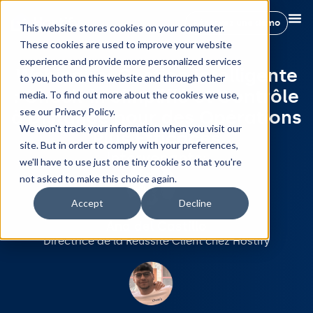
Réservez une démo
This website stores cookies on your computer.
These cookies are used to improve your website
experience and provide more personalized services
Webinaire: Gestion Intelligente
to you, both on this website and through other
: Check-in Simplifié et Contrôle
media. To find out more about the cookies we use,
see our Privacy Policy.
à Distance pour des Opérations
We won't track your information when you visit our
Plus Efficaces
site. But in order to comply with your preferences,
Intervenants:
we'll have to use just one tiny cookie so that you're
not asked to make this choice again.
Accept
Decline
Ana del Castillo
Directrice de la Réussite Client chez Hostify