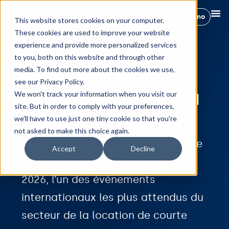
Réservez une démo
This website stores cookies on your computer.
These cookies are used to improve your website
experience and provide more personalized services
to you, both on this website and through other
Rencontrez
media. To find out more about the cookies we use,
see our Privacy Policy.
l’équipe Hostify à
We won't track your information when you visit our
site. But in order to comply with your preferences,
SCALE Fest 2026
we'll have to use just one tiny cookie so that you're
not asked to make this choice again.
Nous sommes ravis d’annoncer que
Accept
Decline
Hostify participera à SCALE Fest
2026, l’un des événements
internationaux les plus attendus du
secteur de la location de courte