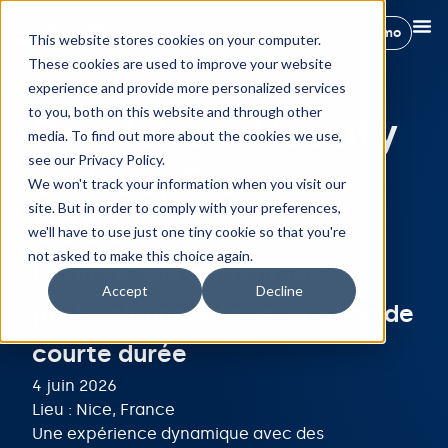
Réservez une démo
This website stores cookies on your computer.
These cookies are used to improve your website
experience and provide more personalized services
to you, both on this website and through other
Roadshow Hostify
media. To find out more about the cookies we use,
see our Privacy Policy.
à Nice, France
We won't track your information when you visit our
site. But in order to comply with your preferences,
2026
we'll have to use just one tiny cookie so that you're
not asked to make this choice again.
Là où se rencontrent les
Accept
Decline
professionnels de la location de
courte durée
4 juin 2026
Lieu : Nice, France
Une expérience dynamique avec des