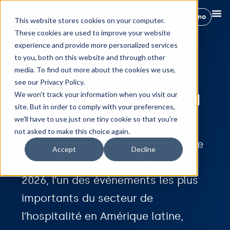
Réservez une démo
This website stores cookies on your computer.
These cookies are used to improve your website
experience and provide more personalized services
to you, both on this website and through other
Rencontrez
media. To find out more about the cookies we use,
see our Privacy Policy.
l’équipe Hostify à
We won't track your information when you visit our
site. But in order to comply with your preferences,
EXPOHOST 2026
we'll have to use just one tiny cookie so that you're
not asked to make this choice again.
Nous sommes ravis d’annoncer que
Accept
Decline
Hostify participera à EXPOHOST
2026, l’un des événements les plus
importants du secteur de
l’hospitalité en Amérique latine,