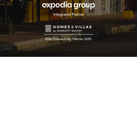
Soporte en
+ de 500
4.8/5
Automatiza
español
propiedades
estrellas
el 90% de
gestionadas
en
la
en
Capterra y
comunicación
Latinoamérica
G2
con
huéspedes