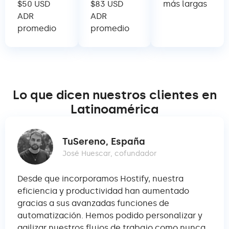
$50 USD
$83 USD
más largas
ADR
ADR
promedio
promedio
Lo que dicen nuestros clientes en
Latinoamérica
TuSereno, España
José Huescar, cofundador
Desde que incorporamos Hostify, nuestra
¡Ho
eficiencia y productividad han aumentado
fu
gracias a sus avanzadas funciones de
un
as
automatización. Hemos podido personalizar y
la
agilizar nuestros flujos de trabajo como nunca
de