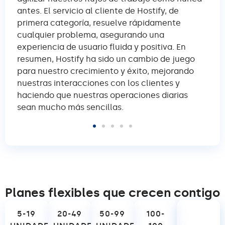
antes. El servicio al cliente de Hostify, de
co
las
primera categoría, resuelve rápidamente
re
cualquier problema, asegurando una
ca
o
experiencia de usuario fluida y positiva. En
en 
resumen, Hostify ha sido un cambio de juego
fác
para nuestro crecimiento y éxito, mejorando
ce
.
nuestras interacciones con los clientes y
en 
n.
haciendo que nuestras operaciones diarias
ga
sean mucho más sencillas.
Planes flexibles que crecen contigo
5-19
20-49
50-99
100-
200+