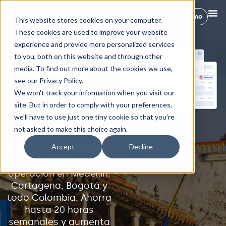
Reservar demo
This website stores cookies on your computer.
These cookies are used to improve your website
experience and provide more personalized services
El Software
to you, both on this website and through other
media. To find out more about the cookies we use,
#1 para
see our Privacy Policy.
gestión de
We won't track your information when you visit our
site. But in order to comply with your preferences,
alquileres
we'll have to use just one tiny cookie so that you're
vacacionales
not asked to make this choice again.
en Colombia
Accept
Decline
Automatiza tu
operación en Medellín,
Cartagena, Bogotá y
todo Colombia. Ahorra
hasta 20 horas
semanales y aumenta