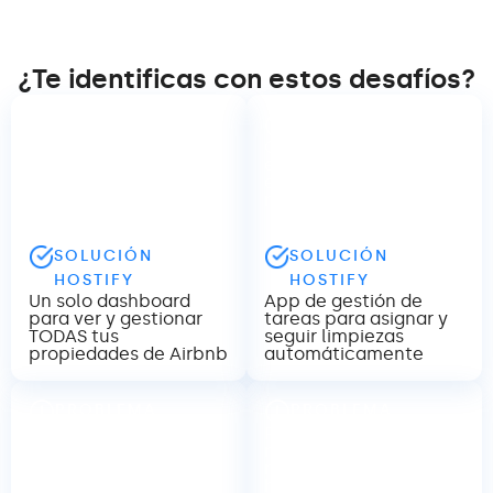
¿Te identificas con estos desafíos?
PROBLEMA
PROBLEMA
Tienes varias
Coordinar limpieza
propiedades en Airbnb
entre reservas genera
y es difícil llevar el
errores, retrasos y
control de todas
malas reseñas
SOLUCIÓN
SOLUCIÓN
HOSTIFY
HOSTIFY
Un solo dashboard
App de gestión de
para ver y gestionar
tareas para asignar y
TODAS tus
seguir limpiezas
propiedades de Airbnb
automáticamente
PROBLEMA
PROBLEMA
Pagas altas
Pierdes horas
comisiones a las OTAs
respondiendo los
y no tienes reservas
mismos mensajes a
directas
huéspedes