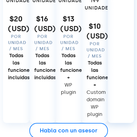
UNIDADES
UNIDADES
UNIDADES
199
UNIDADE
UNIDADES
Todas
$20
$16
$13
las
$10
(USD)
(USD)
(USD)
funcione
(USD)
POR
POR
POR
+
UNIDAD
UNIDAD
UNIDAD
POR
Personali
/ MES
/ MES
/ MES
UNIDAD
App
Todas
Todas
Todas
/ MES
Branding
las
las
las
Todas
Soporte
funciones
funciones
funciones
las
WhatsAp
incluidas
incluidas
+
funciones
¡Y
WP
+
más!
plugin
Custom
domain
WP
plugin
Habla con un asesor