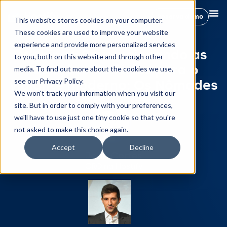
Reserva demo
This website stores cookies on your computer.
These cookies are used to improve your website
experience and provide more personalized services
Webinar: Revolucionando as
to you, both on this website and through other
locações de férias para o
media. To find out more about the cookies we use,
see our Privacy Policy.
viajante moderno: Os Nômades
We won't track your information when you visit our
Palestrantes:
site. But in order to comply with your preferences,
we'll have to use just one tiny cookie so that you're
not asked to make this choice again.
Accept
Decline
Joan Cortes
CRO na Hostify