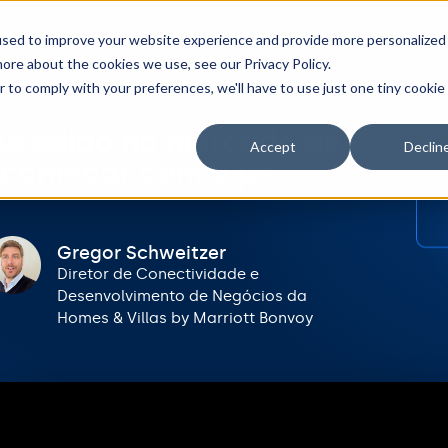
Ferramentas
Integrações
Preços
Recu
used to improve your website experience and provide more personalized
ore about the cookies we use, see our Privacy Policy.
r to comply with your preferences, we'll have to use just one tiny cookie
ucedido no mercado de
Accept
Declin
o: começar com o pé
Gregor Schweitzer
Diretor de Conectividade e
Desenvolvimento de Negócios da
Homes & Villas by Marriott Bonvoy