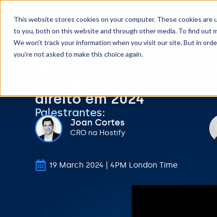
This website stores cookies on your computer. These cookies are 
to you, both on this website and through other media. To find out m
We won't track your information when you visit our site. But in orde
you're not asked to make this choice again.
Webinar: Como ser bem s
aluguer de férias de lux
direito em 2024
Palestrantes:
Joan Cortes
CRO na Hostify
19 March 2024 | 4PM London Time