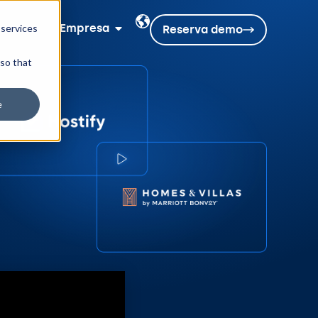
rsos
Empresa
 services
Reserva demo
 so that
e