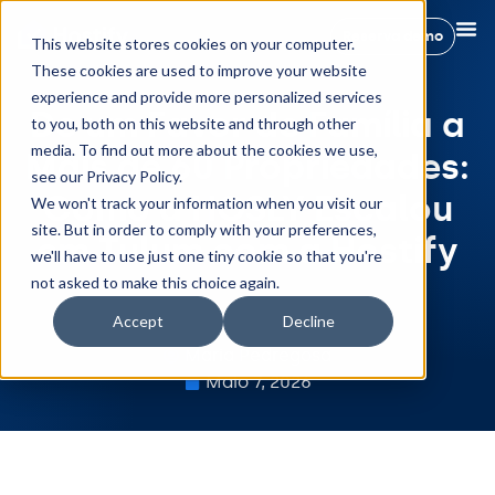
Reserva demo
This website stores cookies on your computer.
These cookies are used to improve your website
experience and provide more personalized services
De um Favor de Família a
to you, both on this website and through other
media. To find out more about the cookies we use,
Mais de 60 Propriedades:
see our Privacy Policy.
Como a HOSLY Escalou
We won't track your information when you visit our
site. But in order to comply with your preferences,
em Tulum com a Hostify
we'll have to use just one tiny cookie so that you're
not asked to make this choice again.
Accept
Decline
Maria Pedregosa
Maio 7, 2026