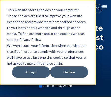
Reserva demo
This website stores cookies on your computer.
These cookies are used to improve your website
experience and provide more personalized services
Crescimento Inteligente
to you, both on this website and through other
media. To find out more about the cookies we use,
em Valência: A VLC Host
see our Privacy Policy.
expande-se sem esforço
We won't track your information when you visit our
site. But in order to comply with your preferences,
com a Hostify
we'll have to use just one tiny cookie so that you're
not asked to make this choice again.
Accept
Decline
Maria Pedregosa
Junho 23, 2025